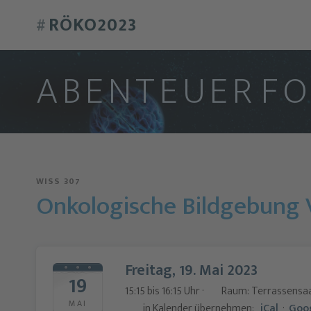
RÖKO2023
#
A
B
E
N
T
E
U
E
R
F
WISS 307
Onkologische Bildgebung V
Freitag, 19. Mai 2023
19
15:15 bis 16:15 Uhr ·
Raum: Terrassensaa
MAI
in Kalender übernehmen:
iCal
·
Goo