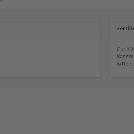
Zertif
.
Der RÖ
Kongres
Bitte b