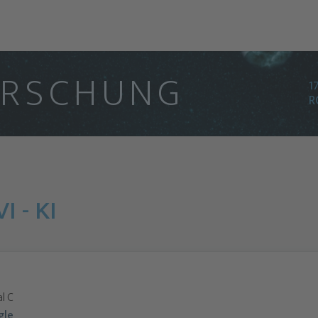
O
R
S
C
H
U
N
G
1
R
I - KI
l C
gle