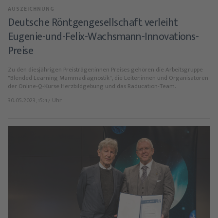
AUSZEICHNUNG
Deutsche Röntgengesellschaft verleiht
Eugenie-und-Felix-Wachsmann-Innovations-
Preise
Zu den diesjährigen Preisträger:innen Preises gehören die Arbeitsgruppe
"Blended Learning Mammadiagnostik", die Leiter:innen und Organisatoren
der Online-Q-Kurse Herzbildgebung und das Raducation-Team.
30.05.2023, 15:47 Uhr