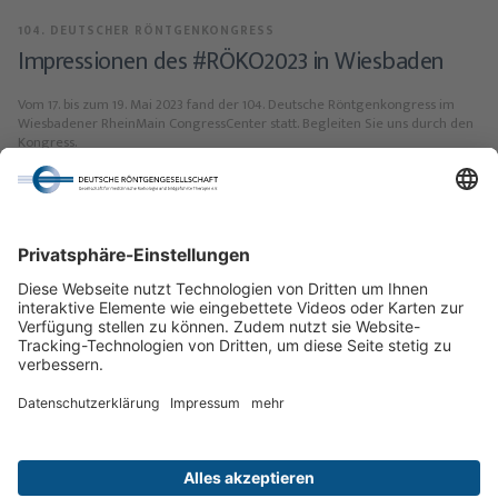
104. DEUTSCHER RÖNTGENKONGRESS
Impressionen des #RÖKO2023 in Wiesbaden
Vom 17. bis zum 19. Mai 2023 fand der 104. Deutsche Röntgenkongress im
Wiesbadener RheinMain CongressCenter statt. Begleiten Sie uns durch den
Kongress.
20.05.2023, 08:00 Uhr
1
2
3
4
5