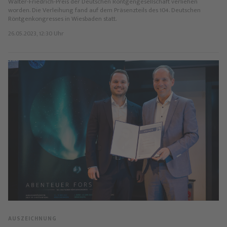
Walter-Friedrich-Preis der Deutschen Röntgengesellschaft verliehen
worden. Die Verleihung fand auf dem Präsenzteils des 104. Deutschen
Röntgenkongresses in Wiesbaden statt.
26.05.2023, 12:30 Uhr
AUSZEICHNUNG