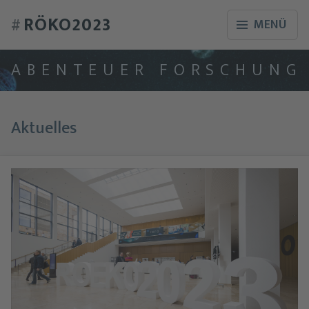
RÖKO2023
#
MENÜ
A
B
E
N
T
E
U
E
R
F
O
R
S
C
H
U
N
G
Aktuelles