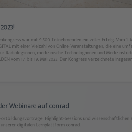
2023!
kongress war mit 9.500 Teilnehmenden ein voller Erfolg. Vom 1. M
ITAL mit einer Vielzahl von Online-Veranstaltungen, die eine um
für Radiolog:innen, medizinische Technolog:innen und Medizinstu
EN vom 17. bis 19. Mai 2023. Der Kongress verzeichnete insgesam
nnen – eine rekordverdächtige Beteiligung. „Dies sind herausragen
die sogar die Zahlen aus Vor-Pandemie-Zeiten weit übertreffen“, e
-Prof. Dr. Christiane Kuhl.
er Webinare auf conrad
Fortbildungsvorträge, Highlight-Sessions und wissenschaftlichen B
nserer digitalen Lernplattform conrad.