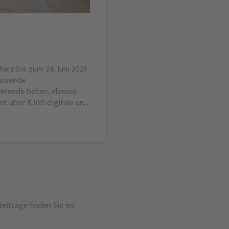
ärz bis zum 24. Juni 2023
fassende
dierende boten, ebenso
t über 5.100 digitale und
de Zahlen, die ich so
rklärt die
eiträge finden Sie im