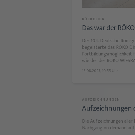
RÜCKBLICK
Das war der RÖKO 
Der 104. Deutsche Röntgen
begeisterte das RÖKO DIG
Fortbildungsmöglichkeit 
wie der der RÖKO WIESBAD
4.500 Präsenzteilnehmer:i
18.08.2023, 10:55 Uhr
nicht erwartet hätte und 
Kongresspräsidentin, Univ.
AUFZEICHNUNGEN
Aufzeichnungen d
Die Aufzeichnungen aller 
Nachgang on demand auf u