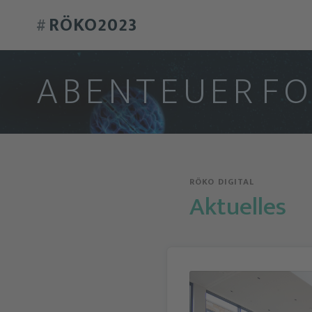
RÖKO2023
#
A
B
E
N
T
E
U
E
R
F
RÖKO DIGITAL
Aktuelles