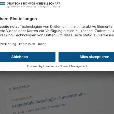
Ihr persönliches Programm
t dessen Hilfe Sie problemlos Ihre Wunsch-Webinare rechtzeitig 