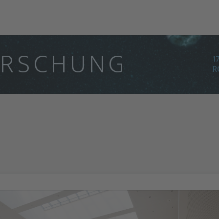
O
R
S
C
H
U
N
G
1
R