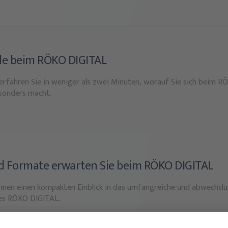
lle beim RÖKO DIGITAL
 erfahren Sie in weniger als zwei Minuten, worauf Sie sich beim 
sonders macht.
 Formate erwarten Sie beim RÖKO DIGITAL
Ihnen einen kompakten Einblick in das umfangreiche und abwechsl
es RÖKO DIGITAL.