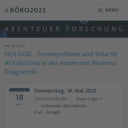
RÖKO2023
#
MENÜ
A
B
E
N
T
E
U
E
R
F
O
R
S
C
H
U
N
G
IND-WS 208
HOLOGIC - Tomosynthese und Smarte
AI Solutions in der modernen Mamma-
Diagnostik
Donnerstag, 18. Mai 2023
18
13:30 bis 15:00 Uhr ·
Raum: Loge 1.1
MAI
in Kalender übernehmen:
Jetzt teilnehmen
iCal
·
Google
Bitte loggen Sie sich ein, um Ihre Teilnahme an diesem Webinar zu
bestätigen. Sie sind dann vorgemerkt und werden, falls das Webinar