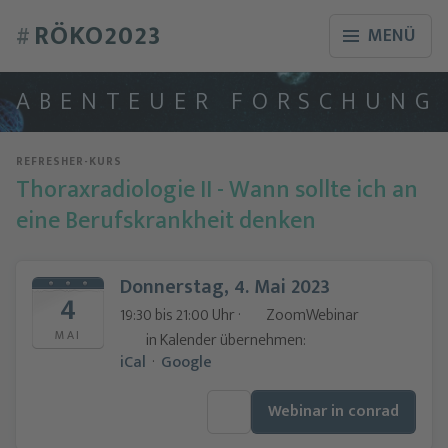
RÖKO2023
#
MENÜ
A
B
E
N
T
E
U
E
R
F
O
R
S
C
H
U
N
G
REFRESHER-KURS
Thoraxradiologie II - Wann sollte ich an
eine Berufskrankheit denken
Donnerstag, 4. Mai 2023
4
19:30 bis 21:00 Uhr ·
ZoomWebinar
MAI
in Kalender übernehmen:
iCal
·
Google
Webinar in conrad