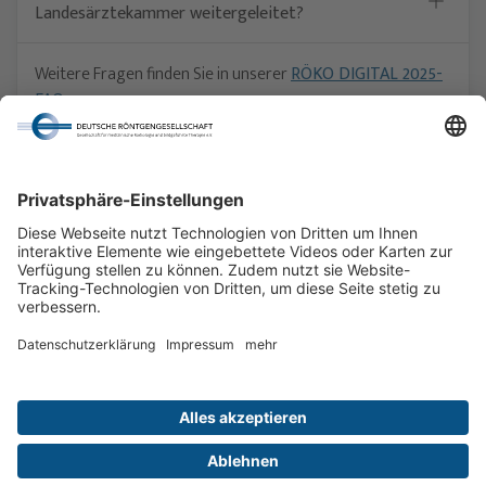
Landesärztekammer weitergeleitet?
Weitere Fragen finden Sie in unserer
RÖKO DIGITAL 2025-
FAQ
.
Werden Sie auch dort nicht fündig, rufen Sie uns gern via
030 - 916 070 - 66
an oder schreiben Sie eine E-Mail an
kongress@drg.de
.