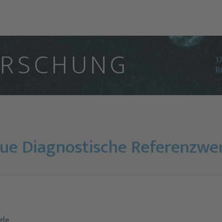
O
R
S
C
H
U
N
G
1
R
eue Diagnostische Referenzwer
gle