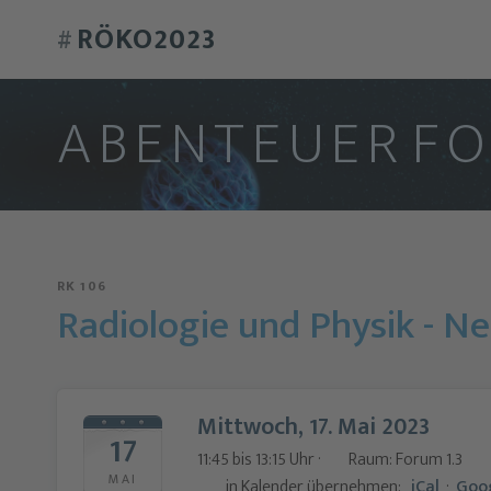
RÖKO2023
#
A
B
E
N
T
E
U
E
R
F
RK 106
Radiologie und Physik - N
Mittwoch, 17. Mai 2023
17
11:45 bis 13:15 Uhr ·
Raum: Forum 1.3
MAI
in Kalender übernehmen:
iCal
·
Goo