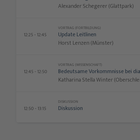
Untersuchungsart in Deutschland. 
Alexander Schegerer (Glattpark)
Richtwerte, die in leicht messbar
Erstmalig eingeführt wurden die 
aktualisiert. Die derzeit aktuelle
VORTRAG (FORTBILDUNG)
Achtung: Grundlage eines DRW ist
Update Leitlinen
12:25 - 12:45
hinzugekommen sind DRW für elekt
Horst Lenzen (Münster)
Untersuchungen der Nasennebenhöh
Der Medianwert der Strahlenexpos
überschreiten.
VORTRAG (WISSENSCHAFT)
Bedeutsame Vorkommnisse bei diag
12:45 - 12:50
Katharina Stella Winter (Oberschl
Referenzen
[1] DRW (2022). Bekanntmachung de
interventionelle Röntgenanwendun
DISKUSSION
Diskussion
12:50 - 13:15
Lernziele
Zielsetzung
In diesem Vortrag sollen die rech
Die bundesweite Erfassung und Au
Anwendung ionisierender Strahlun