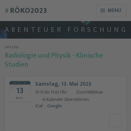
RÖKO2023
#
MENÜ
A
B
E
N
T
E
U
E
R
F
O
R
S
C
H
U
N
G
SPEZIAL
Radiologie und Physik - Klinische
Studien
Samstag, 13. Mai 2023
13
10:15 bis 11:45 Uhr ·
ZoomWebinar
MAI
in Kalender übernehmen:
iCal
·
Google