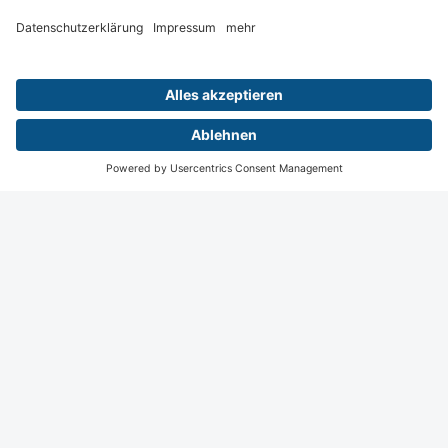
Besonderheiten gegenüber Strahlenanwendungen in der
Heilkunde; Wahl der Einreichungsform (Anzeige vs.
Genehmigung); Vorgehen bei der Einreichung; Vermeidung
typischer Fehler
Wiesbaden
Digital
Menü
Termine
Login
Startseite
Kontakt
Impressum
Datenschutz
© 2026 Deutsche Röntgengesellschaft e.V., Berlin.