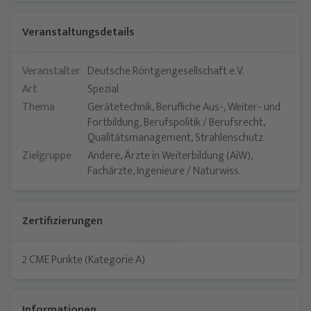
Veranstaltungsdetails
Veranstalter
Deutsche Röntgengesellschaft e.V.
Art
Spezial
Thema
Gerätetechnik, Berufliche Aus-, Weiter- und
Fortbildung, Berufspolitik / Berufsrecht,
Qualitätsmanagement, Strahlenschutz
Zielgruppe
Andere, Ärzte in Weiterbildung (AiW),
Fachärzte, Ingenieure / Naturwiss.
Zertifizierungen
Jetzt teilnehmen
2 CME Punkte (Kategorie A)
Bitte loggen Sie sich ein, um Ihre Teilnahme an diesem Webinar zu
bestätigen. Sie sind dann vorgemerkt und werden, falls das Webinar
innerhalb der nächsten 10 Minuten beginnt, sofort weitergeleitet.
Informationen