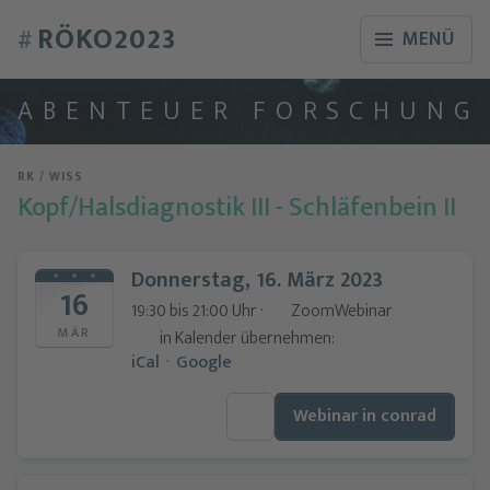
RÖKO2023
#
MENÜ
A
B
E
N
T
E
U
E
R
F
O
R
S
C
H
U
N
G
RK / WISS
Kopf/Halsdiagnostik III - Schläfenbein II
Donnerstag, 16. März 2023
16
19:30 bis 21:00 Uhr ·
ZoomWebinar
MÄR
in Kalender übernehmen:
iCal
·
Google
Webinar in conrad