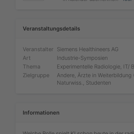
Veranstaltungsdetails
Veranstalter
Siemens Healthineers AG
Art
Industrie-Symposien
Thema
Experimentelle Radiologie, IT/ 
Zielgruppe
Andere, Ärzte in Weiterbildung 
Naturwiss., Studenten
Informationen
Jetzt tei
Bitte loggen S
Webinar zu be
Welche Rolle spielt KI schon heute in der ra
werden, falls 