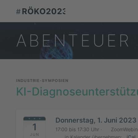
RÖKO2023
#
A
B
E
N
T
E
U
E
R
INDUSTRIE-SYMPOSIEN
KI-Diagnoseunterstützu
Donnerstag, 1. Juni 2023
1
17:00 bis 17:30 Uhr ·
ZoomWebin
JUN
in Kalender übernehmen:
iCal