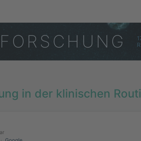
F
O
R
S
C
H
U
N
G
1
R
ng in der klinischen Rout
ar
·
Google