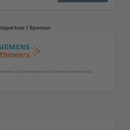
riepartner / Sponsor
nformation auf der Webseite von
Siemens Healthineers AG
.
h ohne Buchung
dizinische