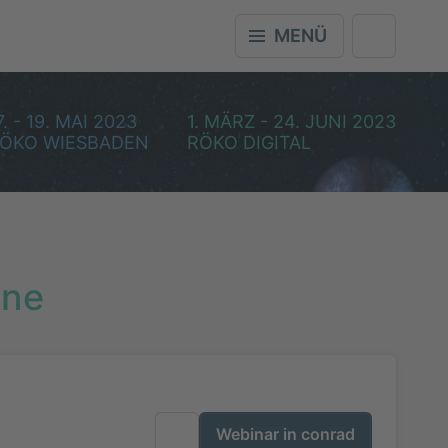
MENÜ
7. - 19. MAI 2023
1. MÄRZ - 24. JUNI 2023
ÖKO WIESBADEN
RÖKO DIGITAL
ine
Webinar in conrad