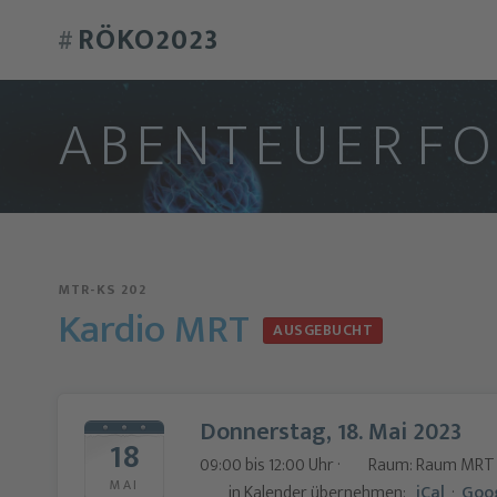
RÖKO2023
#
A
B
E
N
T
E
U
E
R
F
MTR-KS 202
Kardio MRT
AUSGEBUCHT
Donnerstag, 18. Mai 2023
18
09:00 bis 12:00 Uhr ·
Raum: Raum MRT
MAI
in Kalender übernehmen:
iCal
·
Goo