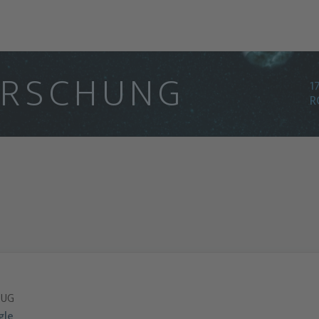
O
R
S
C
H
U
N
G
1
R
 UG
gle