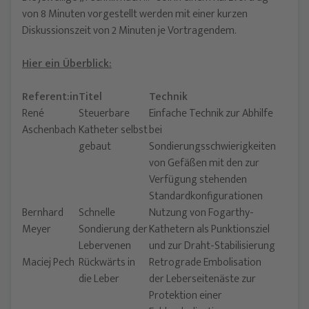
von 8 Minuten vorgestellt werden mit einer kurzen
Diskussionszeit von 2 Minuten je Vortragendem.
Hier ein Überblick:
Referent:in
Titel
Technik
René
Steuerbare
Einfache Technik zur Abhilfe
Aschenbach
Katheter selbst
bei
gebaut
Sondierungsschwierigkeiten
von Gefäßen mit den zur
Verfügung stehenden
Standardkonfigurationen
Bernhard
Schnelle
Nutzung von Fogarthy-
Meyer
Sondierung der
Kathetern als Punktionsziel
Lebervenen
und zur Draht-Stabilisierung
Maciej Pech
Rückwärts in
Retrograde Embolisation
Jetzt teilnehmen
die Leber
der Leberseitenäste zur
Protektion einer
Bitte loggen Sie sich ein, um Ihre Teilnahme an diesem Webinar zu
bestätigen. Sie sind dann vorgemerkt und werden, falls das Webinar