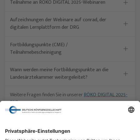
Teilnahme an RÖKO DIGITAL 2025-Webinaren
Aufzeichnungen der Webinare auf conrad, der
digitalen Lernplattform der DRG
Fortbildungspunkte (CME) /
Teilnahmebescheinigung
Wann werden meine Fortbildungspunkte an die
Landesärztekammer weitergeleitet?
Weitere Fragen finden Sie in unserer
RÖKO DIGITAL 2025-
FAQ
.
Werden Sie auch dort nicht fündig, rufen Sie uns gern via
030 - 916 070 - 66
an oder schreiben Sie eine E-Mail an
kongress@drg.de
.