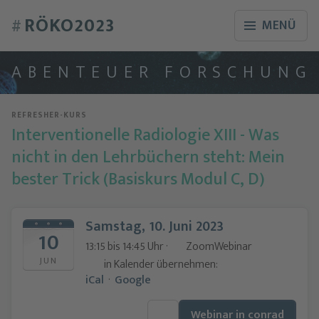
RÖKO2023
#
MENÜ
A
B
E
N
T
E
U
E
R
F
O
R
S
C
H
U
N
G
REFRESHER-KURS
Interventionelle Radiologie XIII - Was
nicht in den Lehrbüchern steht: Mein
bester Trick (Basiskurs Modul C, D)
Samstag, 10. Juni 2023
10
13:15 bis 14:45 Uhr ·
ZoomWebinar
JUN
in Kalender übernehmen:
iCal
·
Google
Webinar in conrad