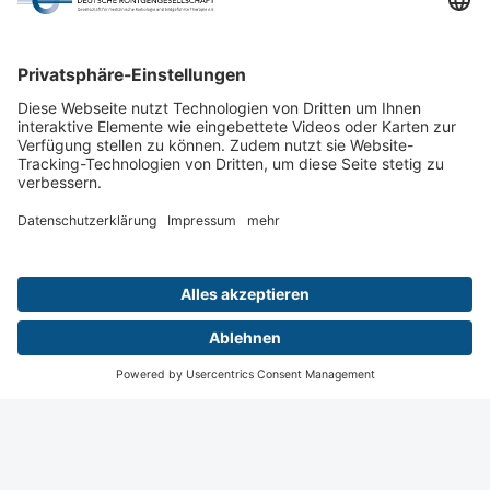
Werden Sie auch dort nicht fündig, rufen Sie uns gern via
030 - 916 070 - 66
an oder schreiben Sie eine E-Mail an
kongress@drg.de
.
Wiesbaden
Digital
Menü
Termine
Login