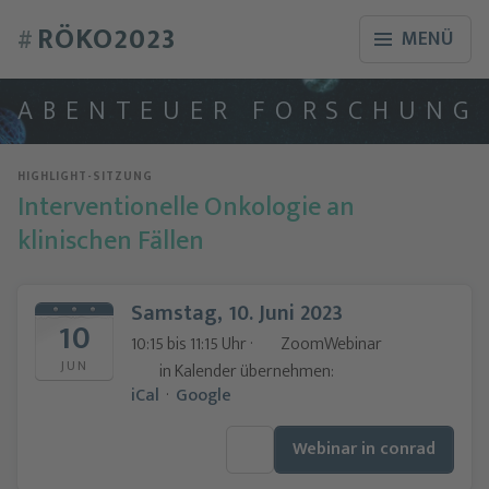
RÖKO2023
#
MENÜ
A
B
E
N
T
E
U
E
R
F
O
R
S
C
H
U
N
G
HIGHLIGHT-SITZUNG
Interventionelle Onkologie an
klinischen Fällen
Samstag, 10. Juni 2023
10
10:15 bis 11:15 Uhr ·
ZoomWebinar
JUN
in Kalender übernehmen:
iCal
·
Google
Webinar in conrad