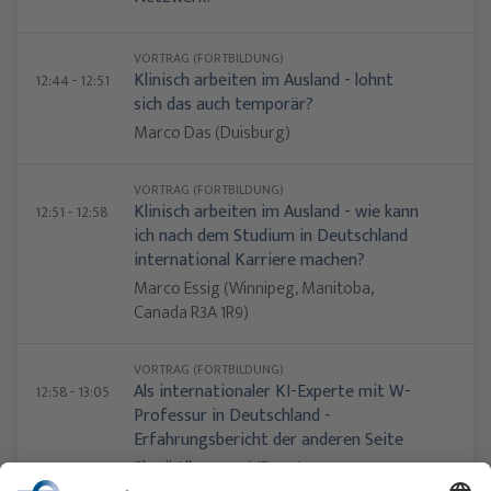
VORTRAG (FORTBILDUNG)
Klinisch arbeiten im Ausland - lohnt
12:44 - 12:51
sich das auch temporär?
Marco Das (Duisburg)
VORTRAG (FORTBILDUNG)
Klinisch arbeiten im Ausland - wie kann
12:51 - 12:58
ich nach dem Studium in Deutschland
international Karriere machen?
Marco Essig (Winnipeg, Manitoba,
Canada R3A 1R9)
VORTRAG (FORTBILDUNG)
Als internationaler KI-Experte mit W-
12:58 - 13:05
Professur in Deutschland -
Erfahrungsbericht der anderen Seite
Shadi Albarqouni (Bonn)