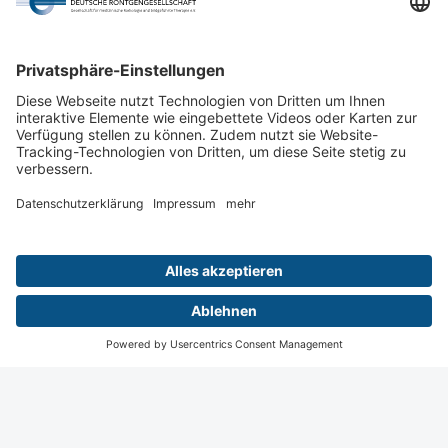
DISKUSSION
Diskussion
13:05 - 13:45
Wiesbaden
Digital
Menü
Termine
Login