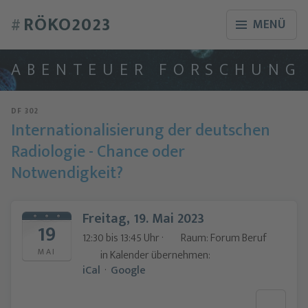
RÖKO2023
#
MENÜ
A
B
E
N
T
E
U
E
R
F
O
R
S
C
H
U
N
G
DF 302
Internationalisierung der deutschen
Radiologie - Chance oder
Notwendigkeit?
Freitag, 19. Mai 2023
19
12:30 bis 13:45 Uhr ·
Raum: Forum Beruf
MAI
in Kalender übernehmen:
iCal
·
Google