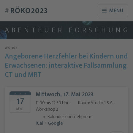
RÖKO2023
#
MENÜ
A
B
E
N
T
E
U
E
R
F
O
R
S
C
H
U
N
G
WS 104
Angeborene Herzfehler bei Kindern und
Erwachsenen: interaktive Fallsammlung
CT und MRT
Mittwoch, 17. Mai 2023
17
11:00 bis 12:30 Uhr ·
Raum: Studio 1.5 A -
Workshop 2
MAI
in Kalender übernehmen:
iCal
·
Google