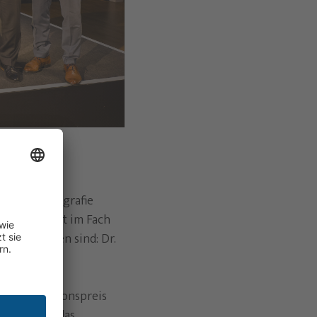
des
punkt Mammografie
rbildungszeit im Fach
träger:innen sind: Dr.
den Innovationspreis
aben, dass das