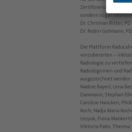
Zertifizierungsprogram
sondern sogar intensivi
Dr. Christian Ritter, PD
Dr. Robin Gohmann, PD 
Die Plattform Raducatio
vorzubereiten – inklusi
Radiologie zu vertiefe
Radiologinnen und Radi
ausgezeichnet werden. D
Nadine Bayerl, Lena Bec
Dammann, Stephan Ellma
Caroline Hancken, Phill
Koch, Nadja Maria Koch
Lesyuk, Fiona Mankertz
Viktoria Palm, Theresa 