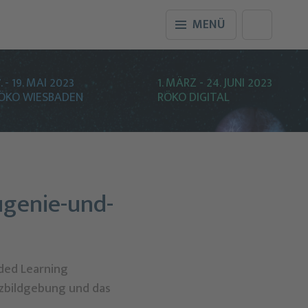
MENÜ
7. - 19. MAI 2023
1. MÄRZ - 24. JUNI 2023
ÖKO WIESBADEN
RÖKO DIGITAL
ugenie-und-
nded Learning
rzbildgebung und das