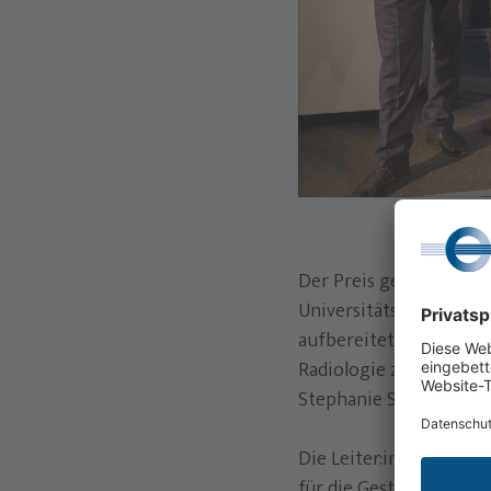
Der Preis geht einmal 
Universitätsklinikums
aufbereitet hat, die m
Radiologie zur Erreich
Stephanie Sauer, Dr. Sa
Die Leiter:innen und O
für die Gestaltung und