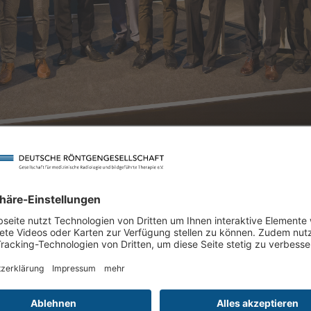
an die Arbeitsgruppe "Blended Learning Mammadiagnostik" 
 Würzburg, die eine digitale Fallsammlung mit dem Schwer
ittlerweile von der Landesärztekammer Bayern für die Weite
ung der Gesamtrichtzahl angerechnet werden kann. Die Preis
ra Christner und Dr. Philipp Gruschwitz.
rganisatoren der Online-Q-Kurse Herzbildgebung erhalten 
 Durchführung der Kurse, die wesentlich dazu beigetragen h