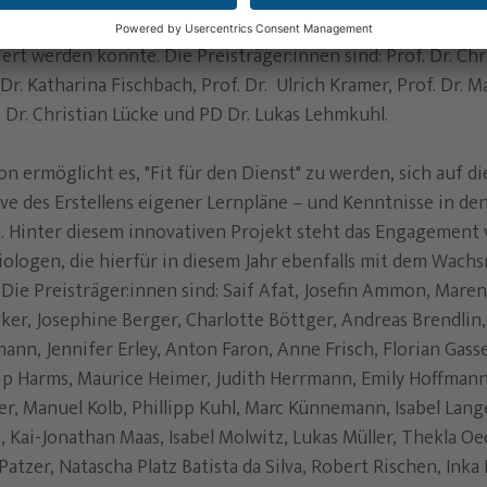
m der AG Herz- und Gefäßdiagnostik in der Pandemie nicht
ert werden konnte. Die Preisträger:innen sind: Prof. Dr. Chr
 Dr. Katharina Fischbach, Prof. Dr. Ulrich Kramer, Prof. Dr. 
Dr. Christian Lücke und PD Dr. Lukas Lehmkuhl.
n ermöglicht es, "Fit für den Dienst" zu werden, sich auf d
ve des Erstellens eigener Lernpläne – und Kenntnisse in de
n. Hinter diesem innovativen Projekt steht das Engagement
ologen, die hierfür in diesem Jahr ebenfalls mit dem Wach
ie Preisträger:innen sind: Saif Afat, Josefin Ammon, Maren 
ker, Josephine Berger, Charlotte Böttger, Andreas Brendlin
nn, Jennifer Erley, Anton Faron, Anne Frisch, Florian Gass
ip Harms, Maurice Heimer, Judith Herrmann, Emily Hoffmann, 
er, Manuel Kolb, Phillipp Kuhl, Marc Künnemann, Isabel Lan
, Kai-Jonathan Maas, Isabel Molwitz, Lukas Müller, Thekla O
Patzer, Natascha Platz Batista da Silva, Robert Rischen, Inka