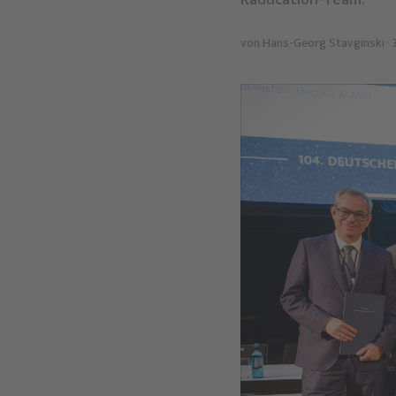
Raducation-Team.
von
Hans-Georg Stavginski
· 