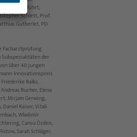
 nur fortgeführt,
istopher Schlett, Prof.
Matthias Gutberlet, PD
ie Facharztprüfung
n Subspezialitäten der
 von über 40 jungen
smann-Innovationspreis
Friederike Balks,
, Andreas Bucher, Elena
ert, Mirjam Gerwing,
Daniel Kaiser, Vitali
genbach, Wladimir
echtering, Cansu Özden,
 Ristow, Sarah Schläger,