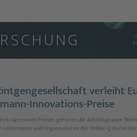
O
R
S
C
H
U
N
G
1
R
ntgengesellschaft verleiht E
smann-Innovations-Preise
reisträger:innen Preises gehören die Arbeitsgruppe "Ble
 Leiter:innen und Organisatoren der Online-Q-Kurse He