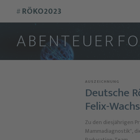
RÖKO2023
#
A
B
E
N
T
E
U
E
R
F
AUSZEICHNUNG
Deutsche Rö
Felix-Wach
Zu den diesjährigen P
Mammadiagnostik", die