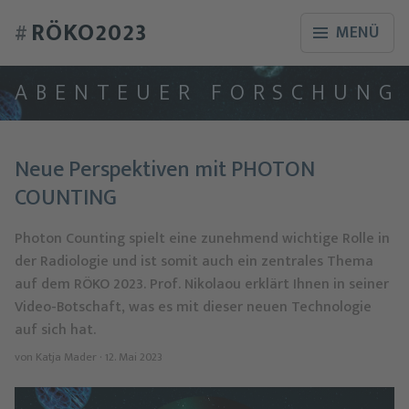
RÖKO2023
#
MENÜ
A
B
E
N
T
E
U
E
R
F
O
R
S
C
H
U
N
G
Neue Perspektiven mit PHOTON
COUNTING
Photon Counting spielt eine zunehmend wichtige Rolle in
der Radiologie und ist somit auch ein zentrales Thema
auf dem RÖKO 2023. Prof. Nikolaou erklärt Ihnen in seiner
Video-Botschaft, was es mit dieser neuen Technologie
auf sich hat.
von
Katja Mader
· 12. Mai 2023