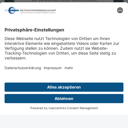
Drittanbieters, um Videoinhalte einzubetten.
Dieser Service kann Daten zu Ihren
Aktivitäten sammeln. Bitte lesen Sie die
Photon Counting
Details durch und stimmen Sie der Nutzung
© Deutsche Roentgengesellschaft
des Service zu, um dieses Video anzusehen.
Mehr Informationen
Akzeptieren
powered by
Usercentrics Consent
Management Platform
Wiesbaden
Digital
Menü
Termine
Login